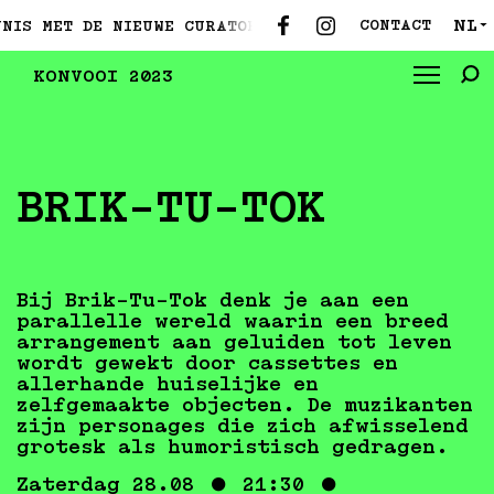
NL
CONTACT
IS MET DE NIEUWE CURATOREN ●
MAAK KENNIS MET DE
▼
KONVOOI 2023
BRIK-TU-TOK
Bij Brik-Tu-Tok denk je aan een
parallelle wereld waarin een breed
arrangement aan geluiden tot leven
wordt gewekt door cassettes en
allerhande huiselijke en
zelfgemaakte objecten. De muzikanten
zijn personages die zich afwisselend
grotesk als humoristisch gedragen.
Zaterdag 28.08 ● 21:30 ●