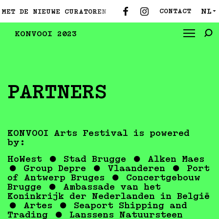
NL
CONTACT
MET DE NIEUWE CURATOREN ●
MAAK KENNIS MET DE N
▼
KONVOOI 2023
PARTNERS
KONVOOI Arts Festival is powered
by:
HoWest ● Stad Brugge ● Alken Maes
● Group Depre ● Vlaanderen ● Port
of Antwerp Bruges ● Concertgebouw
Brugge ● Ambassade van het
Koninkrijk der Nederlanden in België
● Artes ● Seaport Shipping and
Trading ● Lanssens Natuursteen