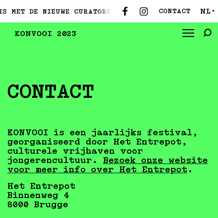
NL
CONTACT
S MET DE NIEUWE CURATOREN ●
MAAK KENNIS MET DE
▼
KONVOOI 2023
CONTACT
KONVOOI is een jaarlijks festival,
georganiseerd door Het Entrepot,
culturele vrijhaven voor
jongerencultuur.
Bezoek onze website
voor meer info over Het Entrepot
.
Het Entrepot
Binnenweg 4
8000 Brugge