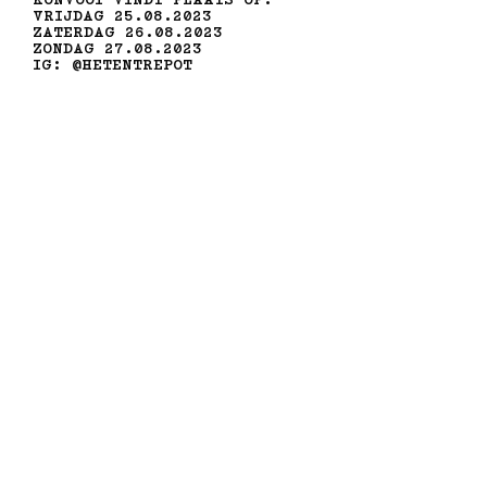
VRIJDAG 25.08.2023
ZATERDAG 26.08.2023
ZONDAG 27.08.2023
IG: @HETENTREPOT
PARTNERS
PRAKTISCH
CURATOREN
CONTACT
MET STEUN VAN
GEMAAKT DOOR
undefined