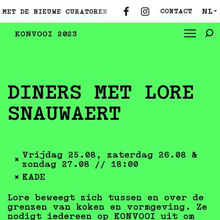
NL
CONTACT
MET DE NIEUWE CURATOREN ●
MAAK KENNIS MET DE NI
▼
KONVOOI 2023
DINERS MET LORE
SNAUWAERT
Vrijdag 25.08, zaterdag 26.08 &
zondag 27.08 // 18:00
KADE
Lore beweegt zich tussen en over de
grenzen van koken en vormgeving. Ze
nodigt iedereen op KONVOOI uit om