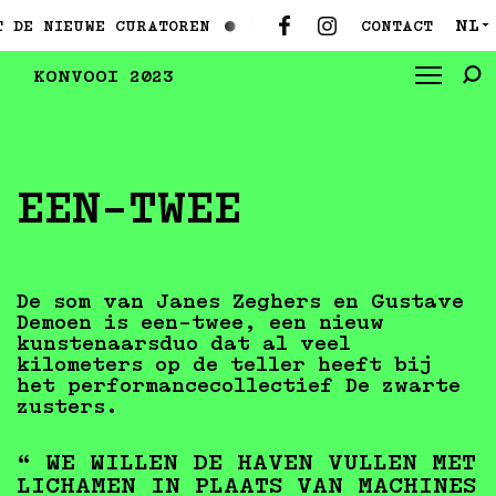
NL
CONTACT
IEUWE CURATOREN ●
MAAK KENNIS MET DE NIEUWE CUR
▼
KONVOOI 2023
EEN-TWEE
De som van Janes Zeghers en Gustave
Demoen is een-twee, een nieuw
kunstenaarsduo dat al veel
kilometers op de teller heeft bij
het performancecollectief De zwarte
zusters.
“ WE WILLEN DE HAVEN VULLEN MET
LICHAMEN IN PLAATS VAN MACHINES