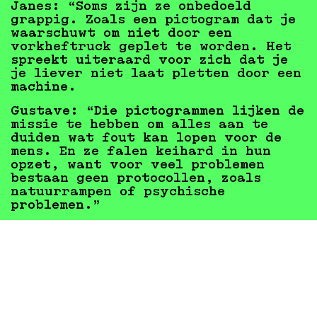
Janes:
“Soms zijn ze onbedoeld
grappig. Zoals een pictogram dat je
waarschuwt om niet door een
vorkheftruck geplet te worden. Het
spreekt uiteraard voor zich dat je
je liever niet laat pletten door een
machine.
Gustave:
“Die pictogrammen lijken de
missie te hebben om alles aan te
duiden wat fout kan lopen voor de
mens. En ze falen keihard in hun
opzet, want voor veel problemen
bestaan geen protocollen, zoals
natuurrampen of psychische
problemen.”
HOE WILLEN JULLIE DE HAVENBUURT
INVULLEN TIJDENS HET FESTIVAL?
Gustave:
“We willen de
brutalistische setting vooral
omtoveren tot iets gastvrij. Door de