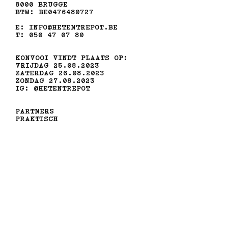
8000 BRUGGE
BTW: BE0476480727
E: INFO@HETENTREPOT.BE
T: 050 47 07 80
KONVOOI VINDT PLAATS OP:
VRIJDAG 25.08.2023
ZATERDAG 26.08.2023
ZONDAG 27.08.2023
IG: @HETENTREPOT
PARTNERS
PRAKTISCH
CURATOREN
CONTACT
MET STEUN VAN
GEMAAKT DOOR
undefined