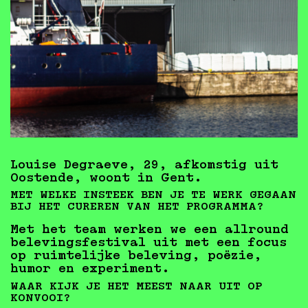
Louise Degraeve, 29, afkomstig uit
Oostende, woont in Gent.
MET WELKE INSTEEK BEN JE TE WERK GEGAAN
BIJ HET CUREREN VAN HET PROGRAMMA?
Met het team werken we een allround
belevingsfestival uit met een focus
op ruimtelijke beleving, poëzie,
humor en experiment.
WAAR KIJK JE HET MEEST NAAR UIT OP
KONVOOI?