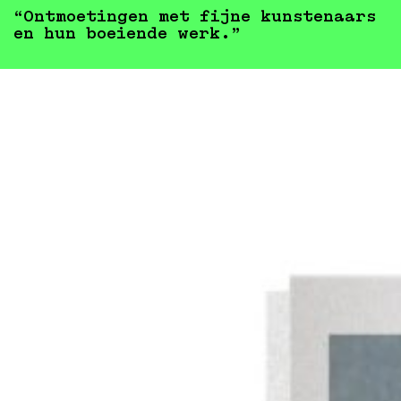
“Ontmoetingen met fijne kunstenaars
en hun boeiende werk.”